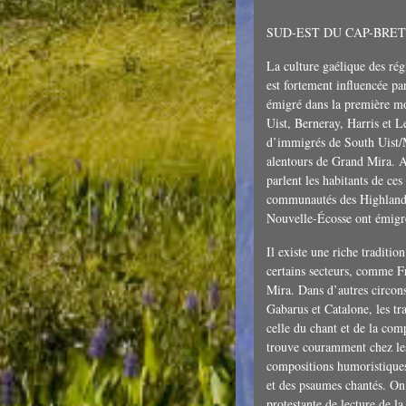
SUD-EST DU CAP-BRE
La culture gaélique des rég
est fortement influencée par
émigré dans la première mo
Uist, Berneray, Harris et L
d’immigrés de South Uist/
alentours de Grand Mira. A
parlent les habitants de ces 
communautés des Highlands 
Nouvelle-Écosse ont émigr
Il existe une riche traditi
certains secteurs, comme 
Mira. Dans d’autres circo
Gabarus et Catalone, les tra
celle du chant et de la co
trouve couramment chez les
compositions humoristiques
et des psaumes chantés. On p
protestante de lecture de la