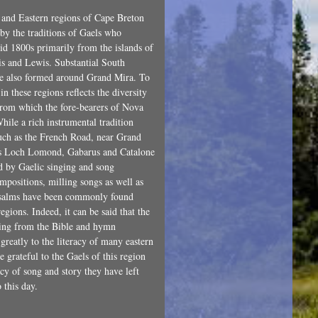
h and Eastern regions of Cape Breton
 by the traditions of Gaels who
id 1800s primarily from the islands of
is and Lewis. Substantial South
re also formed around Grand Mira. To
in these regions reflects the diversity
rom which the fore-bearers of Nova
ile a rich instrumental tradition
such as the French Road, near Grand
 as Loch Lomond, Gabarus and Catalone
ed by Gaelic singing and song
positions, milling songs as well as
psalms have been commonly found
gions. Indeed, it can be said that the
ading from the Bible and hymn
 greatly to the literacy of many eastern
grateful to the Gaels of this region
cy of song and story they have left
 this day.