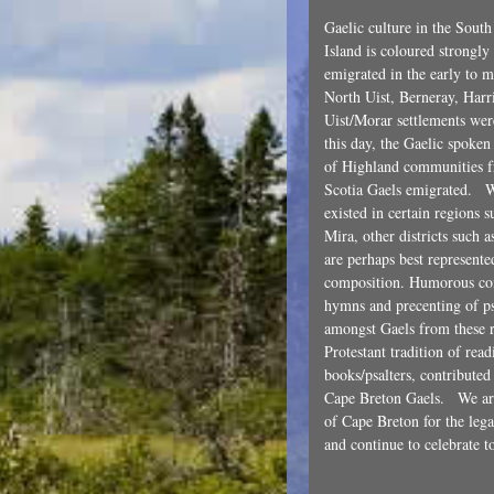
Gaelic culture in the Sout
Island is coloured strongly
emigrated in the early to m
North Uist, Berneray, Harr
Uist/Morar settlements we
this day, the Gaelic spoken 
of Highland communities f
Scotia Gaels emigrated. Wh
existed in certain regions 
Mira, other districts such
are perhaps best represent
composition. Humorous com
hymns and precenting of 
amongst Gaels from these re
Protestant tradition of re
books/psalters, contributed
Cape Breton Gaels. We are 
of Cape Breton for the lega
and continue to celebrate to