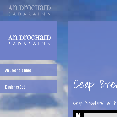
An Drochaid Bheò
Ceap Bre
Dualchas Beò
Ceap Breatainn an E