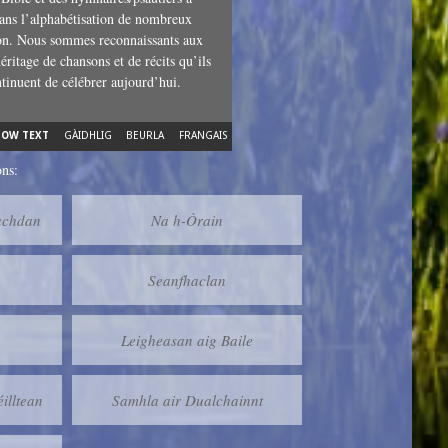
dans l’alphabétisation de nombreux
ton. Nous sommes reconnaissants aux
éritage de chansons et de récits qu’ils
ntinuent de célébrer aujourd’hui.
HOW TEXT
GÀIDHLIG
BEURLA
FRANGAIS
ons:
achdan
Na h-Òrain
Seanfhaclan
Leigheasan aig Baile
illtean
Samhla air Dualchainnt