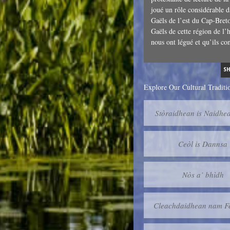
joué un rôle considérable 
Gaëls de l’est du Cap-Bre
Gaëls de cette région de l’h
nous ont légué et qu’ils co
S
Explore Our Cultural Traditi
Stòraidhean is Naidhe
Ceòl is Dannsa
Nòs a’ bhìdh
Cleachdaidhean nam Fé