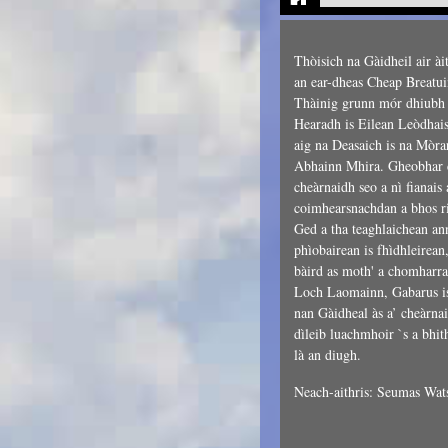
Thòisich na Gàidheil air à
an ear-dheas Cheap Breatui
Thàinig grunn mór dhiubh 
Hearadh is Eilean Leòdhai
aig na Deasaich is na Mòrar
Abhainn Mhira. Gheobhar c
cheàrnaidh seo a nì fianais 
coimhearsnachdan a bhos ri
Ged a tha teaghlaichean an
phìobairean is fhìdhleirean
bàird as moth' a chomharr
Loch Laomainn, Gabarus is
nan Gàidheal às a’ cheàrna
dìleib luachmhoir `s a bhit
là an diugh.
Neach-aithris: Seumas Wat