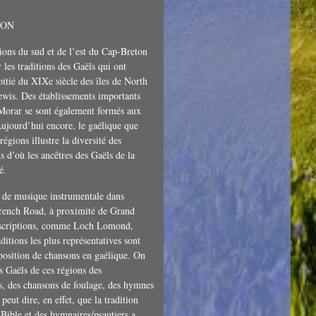
TON
ions du sud et de l’est du Cap-Breton
 les traditions des Gaëls qui ont
itié du XIXe siècle des îles de North
ewis. Des établissements importants
Morar se sont également formés aux
ujourd’hui encore, le gaélique que
régions illustre la diversité des
d’où les ancêtres des Gaëls de la
é.
on de musique instrumentale dans
French Road, à proximité de Grand
nscriptions, comme Loch Lomond,
ditions les plus représentatives sont
mposition de chansons en gaélique. On
 Gaëls de ces régions des
, des chansons de foulage, des hymnes
eut dire, en effet, que la tradition
 Bible et des hymnaires/psautiers a