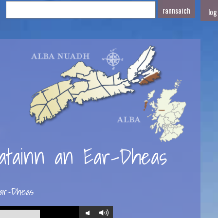
log
atainn an Ear-Dheas
ar-Dheas