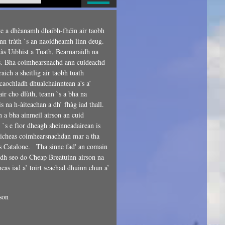
ite a dhèanamh dhaibh-fhéin air taobh
nn tràth `s an naoidheamh linn deug.
às Uibhist a Tuath, Bearnaraidh na
s. Bha coimhearsnachd ann cuideachd
aich a sheitlig air taobh tuath
aochladh dhualchainntean a's a’
air cho dlùth, teann `s a bha na
s na h-àiteachan a dh’ fhàg iad thall.
n a bha ainmeil airson an cuid
, `s e fìor dheagh sheinneadairean is
aicheas coimhearsnachdan mar a tha
 Catalone. Tha sinne fad' an comain
idh seo do Cheap Breatuinn airson na
heas iad a’ toirt seachad dhuinn chun a’
son