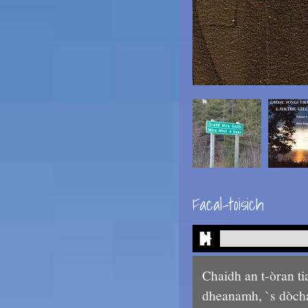
Facal-toisich
Chaidh an t-òran t
dheanamh, `s dòcha