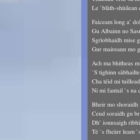
Le `blàth-shùilean 
Faiceam long a’ do
Gu Albainn no Sas
Sgrìobhaidh mise 
Gur maireann mo g
Ach ma bhitheas m
`S tighinn sàbhailt
Cha téid mi tuillea
Ni mi fantail `s na 
Bheir mo shoraidh t
Ceud soraidh gu b
Dh’ ionnsaigh rìbhi
Té `s fheàrr leam `