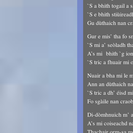
`S a bhith togail a si
`S e bhith stiùiread
Gu dùthaich nan cr
Gur e mis’ tha fo s
`S mi a’ seòladh th
A’s mi bhith `g io
`S tric a fhuair mi 
Nuair a bha mi le 
Ann an dùthaich n
`S tric a dh’ éisd m
Fo sgàile nan crao
Di-dòmhnuich m’ a
A’s mi coiseachd n
Thachair orm-sa m