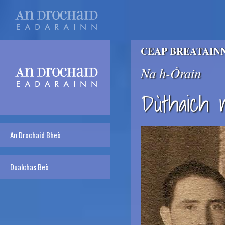
CEAP BREATAIN
Na h-Òrain
Dùthaich 
An Drochaid Bheò
Dualchas Beò