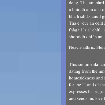
deug. Tha am bàrd 
a bhiodh ann air r
bha triall às anul
Tha e `cur an céill
fhàgail `s a’ chùl. `
shoraidh dhi `s an 
Neach-aithris: Stéi
This sentimental a
dating from the nine
homesickness and s
for the “Land of th
expresses his regre
and sends his love t