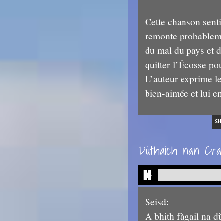
Cette chanson sent
remonte probableme
du mal du pays et de
quitter l’Écosse po
L’auteur exprime le 
bien-aimée et lui e
S
Dùthaich nan Cra
Seisd:
A bhith fàgail na d