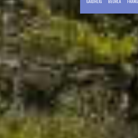
GÀIDHLIG
BEURLA
FRANG