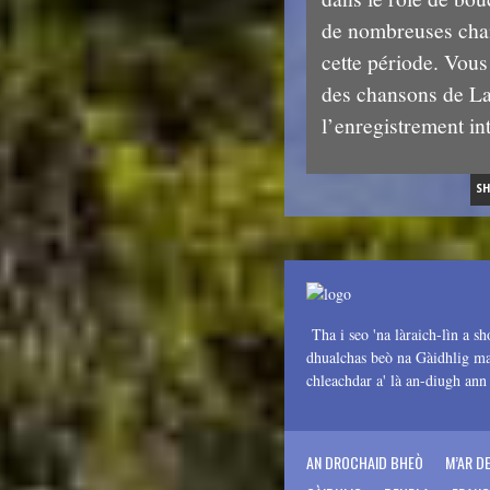
de nombreuses cha
cette période. Vous
des chansons de L
l’enregistrement in
S
Tha i seo 'na làraich-lìn a sh
dhualchas beò na Gàidhlig mar
chleachdar a' là an-diugh an
AN DROCHAID BHEÒ
M’AR D