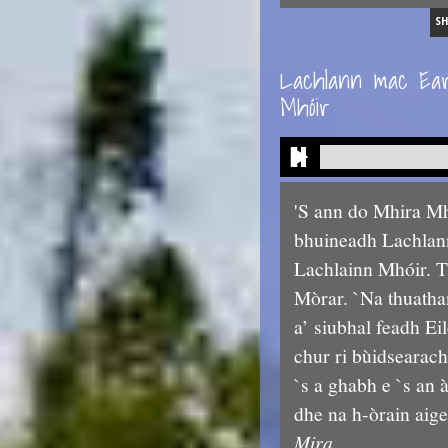
S
Lachlann mac Eard
Mhóir
'S ann do Mhira Mh
bhuineadh Lachlan
Lachlainn Mhóir. T
Mòrar. `Na thuatha
a’ siubhal feadh E
chur ri bùidsearac
`s a ghabh e `s an 
dhe na h-òrain aige
Mira
.