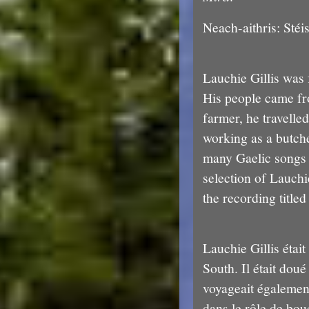
Neach-aithris: Stéi
Lauchie Gillis was
His people came fr
farmer, he travell
working as a butche
many Gaelic songs 
selection of Lauchi
the recording title
Lauchie Gillis étai
South. Il était doué
voyageait égalemen
dans le rôle de bouc