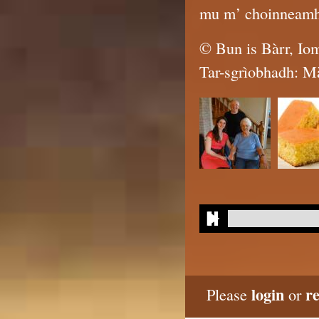
mu m’ choinneamh g
© Bun is Bàrr, Iom
Tar-sgrìobhadh: Mà
login
re
Please
or