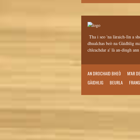
Tha i seo 'na làraich-lìn a sh
dhualchas beò na Gàidhlig mar
chleachdar a' là an-diugh an
AN DROCHAID BHEÒ
M’AR D
GÀIDHLIG
BEURLA
FRANG