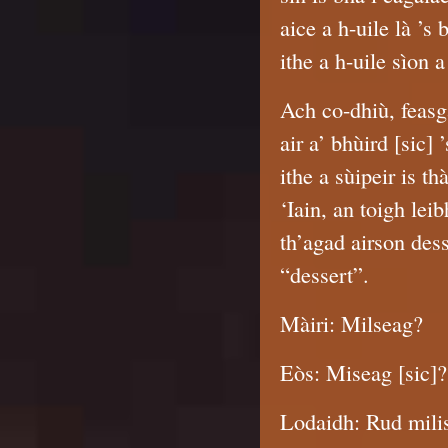
aice a h-uile là ’s
ithe a h-uile sìon a
Ach co-dhiù, feasg
air a’ bhùird [sic] 
ithe a sùipeir is th
‘Iain, an toigh lei
th’agad airson des
“dessert”.
Màiri: Milseag?
Eòs: Miseag [sic]? 
Lodaidh: Rud mili