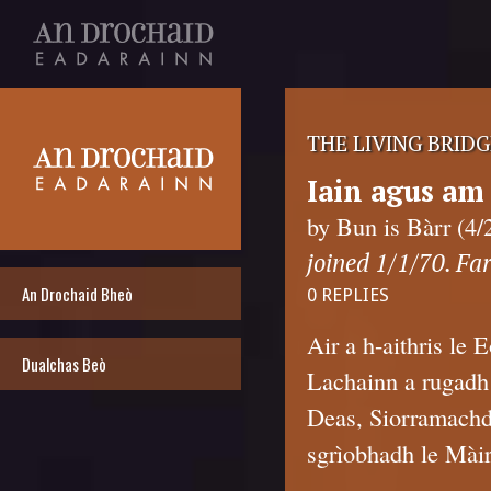
THE LIVING BRIDG
Iain agus am
by Bun is Bàrr (4/
joined 1/1/70. Far
An Drochaid Bheò
0 REPLIES
Air a h-aithris le
Dualchas Beò
Lachainn a rugadh
Deas, Siorramachd A
sgrìobhadh le Màir