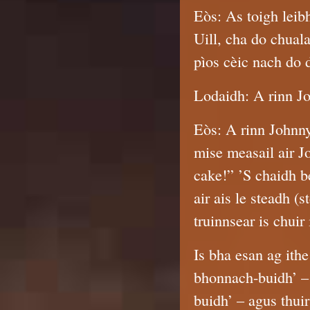
Eòs: As toigh leib
Uill, cha do chuala
pìos cèic nach do 
Lodaidh: A rinn J
Eòs: A rinn Johnny
mise measail air J
cake!” ’S chaidh be
air ais le steadh (
truinnsear is chuir 
Is bha esan ag ith
bhonnach-buidh’ –
buidh’ – agus thuir