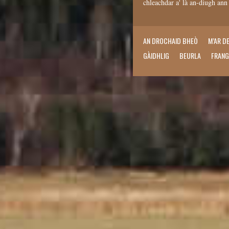
chleachdar a' là an-diugh an
AN DROCHAID BHEÒ
M’AR D
GÀIDHLIG
BEURLA
FRANG