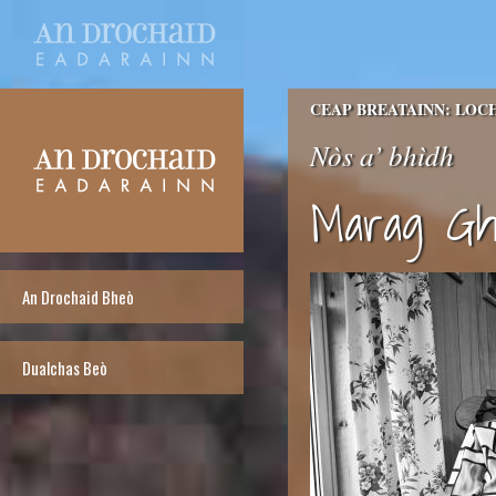
CEAP BREATAINN: LOC
Nòs a’ bhìdh
Marag Gh
An Drochaid Bheò
Dualchas Beò