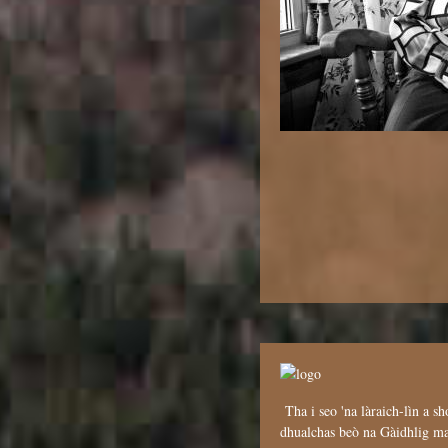
Tha i seo 'na làraich-lìn a sh
dhualchas beò na Gàidhlig mar