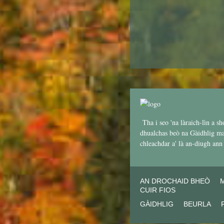
Tha i seo 'na làraich-lìn a sh
dhualchas beò na Gàidhlig mar
chleachdar a' là an-diugh an
AN DROCHAID BHEÒ
CUIR FIOS
GÀIDHLIG
BEURLA