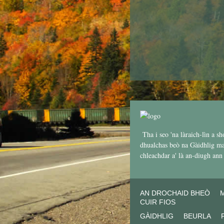
Tha i seo 'na làraich-lìn a sh
dhualchas beò na Gàidhlig mar
chleachdar a' là an-diugh an
AN DROCHAID BHEÒ
CUIR FIOS
GÀIDHLIG
BEURLA