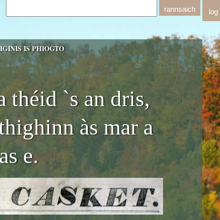
log
GINIS IS PHIOGTO
 théid `s an dris,
thighinn às mar a
as e.