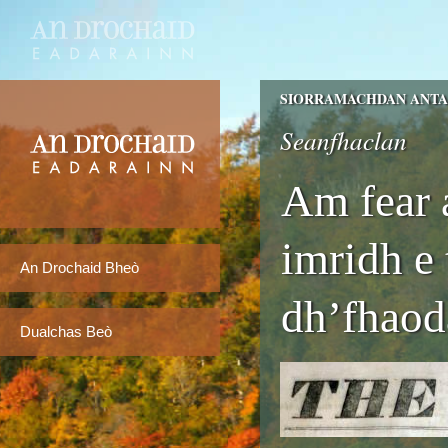
SIORRAMACHDAN ANTAI
Seanfhaclan
Am fear a
imridh e 
An Drochaid Bheò
dh’fhaod
Dualchas Beò