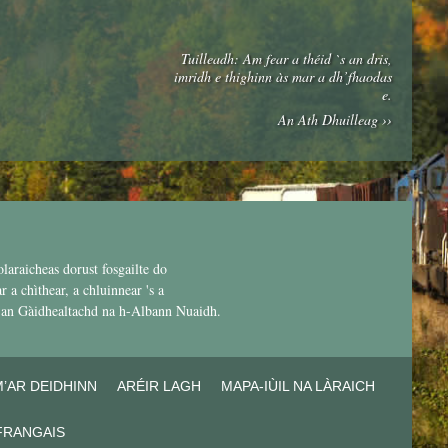
Tuilleadh: Am fear a théid `s an dris,
imridh e thighinn às mar a dh’fhaodas
e.
An Ath Dhuilleag ››
olaraicheas dorust fosgailte do
 a chìthear, a chluinnear 's a
n an Gàidhealtachd na h-Albann Nuaidh.
M’AR DEIDHINN
ARÉIR LAGH
MAPA-IÙIL NA LÀRAICH
FRANGAIS