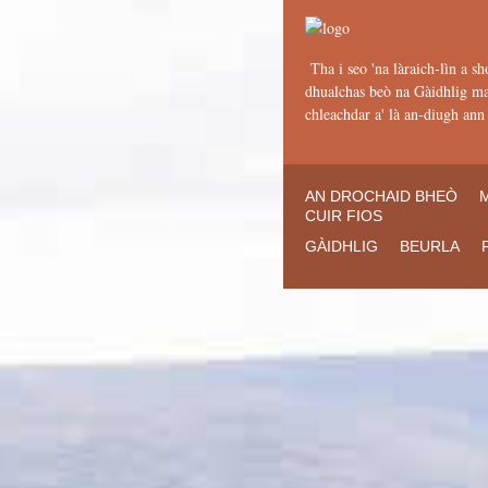
Tha i seo 'na làraich-lìn a sh
dhualchas beò na Gàidhlig mar
chleachdar a' là an-diugh an
AN DROCHAID BHEÒ
CUIR FIOS
GÀIDHLIG
BEURLA