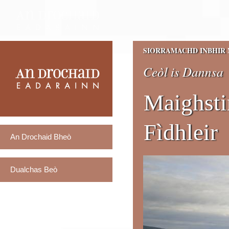
SIORRAMACHD INBHIR 
Ceòl is Dannsa
Maighsti
Fìdhleir
An Drochaid Bheò
Dualchas Beò